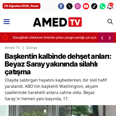
12
09 Ağustos 2026, Pazar
Elazığ’daki dükkanın önünde çıkan yangın paniğe yol açtı
Amed TV
|
Dünya
Başkentin kalbinde dehşet anları:
Beyaz Saray yakınında silahlı
çatışma
Olayda saldırgan hayatını kaybederken, bir sivil hafif
yaralandı. ABD'nin başkenti Washington, akşam
saatlerinde hareketli anlara sahne oldu. Beyaz
Saray'ın hemen yanı başında, 17.