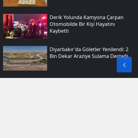
Derik Yolunda Kamyona Çarpan
Otomobilde Bir Kişi Hayatını
Kaybetti
Diyarbakır'da Göletler Yenilendi: 2
Bin Dekar Araziye Sulama Desteği
Diyarbakır Bağlar'da Sulama
Kanalına Giren Genç Boğularak
Yaşamını Yitirdi
Bakan Göktaş Van Temaslarında
Aileleri Ve Kursiyerleri Ziyaret Etti