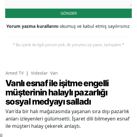
GÖNDER
Yorum yazma kurallarını
okumuş ve kabul etmiş sayılırsınız
* Bu içerik ile ilgili yorum yok, ilk yorumu siz yazın, tartışalım *
Amed TV
|
Videolar
Van
Vanlı esnaf ile işitme engelli
müşterinin halaylı pazarlığı
sosyal medyayı salladı
Van'da bir halı mağazasında yaşanan sıra dışı pazarlık
anları izleyenleri gülümsetti. İşaret dili bilmeyen esnaf
ile müşteri halay çekerek anlaştı.