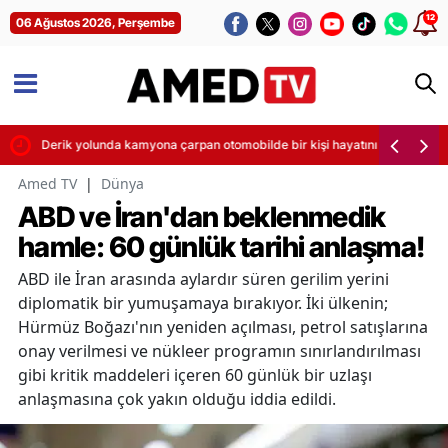
12
06 Ağustos 2026, Perşembe
Derik yolunda kamyona çarpan otomobilde bir kişi hayatını kaybetti
Amed TV
|
Dünya
ABD ve İran'dan beklenmedik
hamle: 60 günlük tarihi anlaşma!
ABD ile İran arasında aylardır süren gerilim yerini
diplomatik bir yumuşamaya bırakıyor. İki ülkenin;
Hürmüz Boğazı'nın yeniden açılması, petrol satışlarına
onay verilmesi ve nükleer programın sınırlandırılması
gibi kritik maddeleri içeren 60 günlük bir uzlaşı
anlaşmasına çok yakın olduğu iddia edildi.