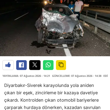
YAYINLAMA: 07 Ağustos 2026 - 14:21
GÜNCELLEME: 07 Ağustos 2026 - 14:38
EDİT
Diyarbakır-Siverek karayolunda yola aniden
çıkan bir eşek, zincirleme bir kazaya davetiye
çıkardı. Kontrolden çıkan otomobil bariyerlere
çarparak hurdaya dönerken, kazadan savrulan