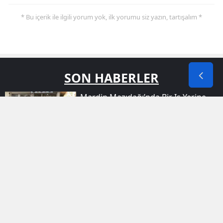
* Bu içerik ile ilgili yorum yok, ilk yorumu siz yazın, tartışalım *
SON HABERLER
Mardin Mazıdağı’nda Bir Iş Yerine
Kurşun Yağdı
Muşta Gençler Yaz Tatilini Kort Tenisi
Ile Verimli Hale Getiriyor
Muşta Yaz Kursuna Giden Çocuklara
Kızılaydan Sürpriz Ikram