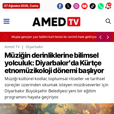
12
07 Ağustos 2026, Cuma
Muşta gençler yaz tatilini kort tenisi ile verimli hale getiriyor
Amed TV
|
Diyarbakır
Müziğin derinliklerine bilimsel
yolculuk: Diyarbakır'da Kürtçe
etnomüzikoloji dönemi başlıyor
Müziği kültürel kodlar, toplumsal ritüeller ve tarihsel
süreçler üzerinden okumak isteyen müzikseverler için
Diyarbakır Büyükşehir Belediyesi yeni bir eğitim
programını hayata geçiriyor.