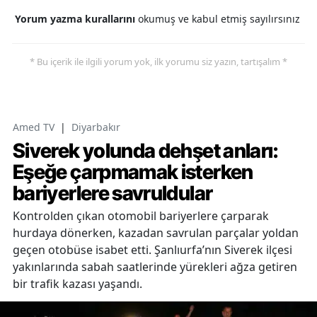
Yorum yazma kurallarını
okumuş ve kabul etmiş sayılırsınız
* Bu içerik ile ilgili yorum yok, ilk yorumu siz yazın, tartışalım *
Amed TV
|
Diyarbakır
Siverek yolunda dehşet anları:
Eşeğe çarpmamak isterken
bariyerlere savruldular
Kontrolden çıkan otomobil bariyerlere çarparak
hurdaya dönerken, kazadan savrulan parçalar yoldan
geçen otobüse isabet etti. Şanlıurfa’nın Siverek ilçesi
yakınlarında sabah saatlerinde yürekleri ağza getiren
bir trafik kazası yaşandı.