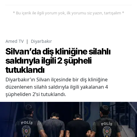
* Bu içerik ile ilgili yorum yok, ilk yorumu siz yazın, tartışalım *
Amed TV
|
Diyarbakır
Silvan’da diş kliniğine silahlı
saldırıyla ilgili 2 şüpheli
tutuklandı
Diyarbakır’ın Silvan ilçesinde bir diş kliniğine
düzenlenen silahlı saldırıyla ilgili yakalanan 4
şüpheliden 2’si tutuklandı.