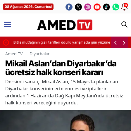
12
08 Ağustos 2026, Cumartesi
letti
Bitlis mutfağının gizli tarifleri ödüllü yarışmada gün yüzüne çıktı
Amed TV
|
Diyarbakır
Mikail Aslan’dan Diyarbakır’da
ücretsiz halk konseri kararı
Dersimli sanatçı Mikail Aslan, 15 Mayıs’ta planlanan
Diyarbakır konserinin ertelenmesi ve iptallerin
ardından 1 Haziran’da Dağ Kapı Meydanı’nda ücretsiz
halk konseri vereceğini duyurdu.