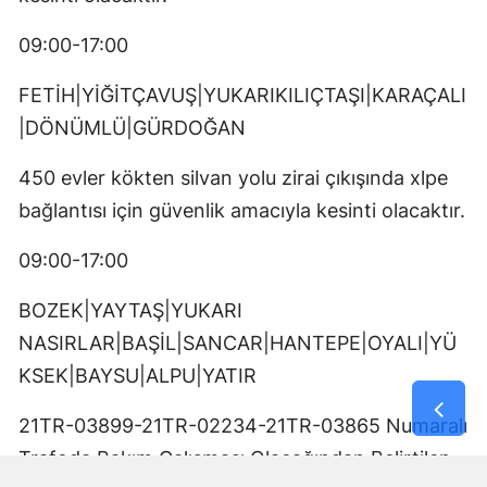
09:00-17:00
FETİH|YİĞİTÇAVUŞ|YUKARIKILIÇTAŞI|KARAÇALI
|DÖNÜMLÜ|GÜRDOĞAN
450 evler kökten silvan yolu zirai çıkışında xlpe
bağlantısı için güvenlik amacıyla kesinti olacaktır.
09:00-17:00
BOZEK|YAYTAŞ|YUKARI
NASIRLAR|BAŞİL|SANCAR|HANTEPE|OYALI|YÜ
KSEK|BAYSU|ALPU|YATIR
21TR-03899-21TR-02234-21TR-03865 Numaralı
Trafoda Bakım Çalışması Olacağından Belirtilen