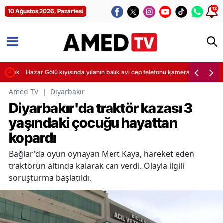
12
10 Ağustos 2026, Pazartesi
ürecek
Hazar Gölü kıyısında yılanın balık avı cep telefonu kamerasına yansıdı
Amed TV
|
Diyarbakır
Diyarbakır'da traktör kazası 3
yaşındaki çocuğu hayattan
kopardı
Bağlar'da oyun oynayan Mert Kaya, hareket eden
traktörün altında kalarak can verdi. Olayla ilgili
soruşturma başlatıldı.