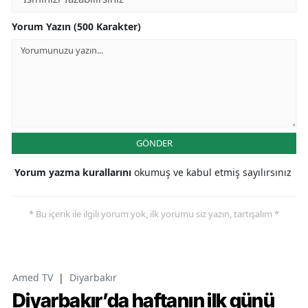
Yorum Yazın (500 Karakter)
GÖNDER
Yorum yazma kurallarını
okumuş ve kabul etmiş sayılırsınız
* Bu içerik ile ilgili yorum yok, ilk yorumu siz yazın, tartışalım *
Amed TV
|
Diyarbakır
Diyarbakır’da haftanın ilk günü