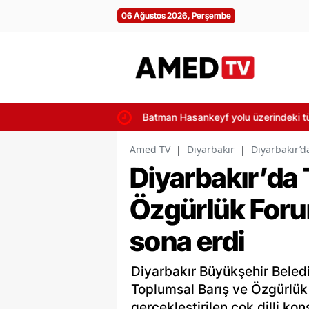
06 Ağustos 2026, Perşembe
Batman Hasankeyf yolu üzerindeki tünel
Amed TV
|
Diyarbakır
|
Diyarbakır’d
Diyarbakır’da 
Özgürlük Forum
sona erdi
Diyarbakır Büyükşehir Beledi
Toplumsal Barış ve Özgürlük
gerçekleştirilen çok dilli kon