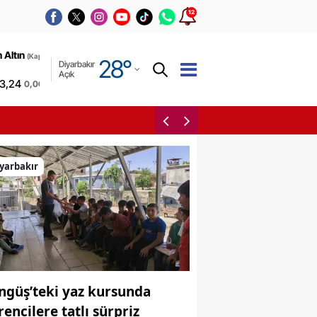
12
Adana
 Altın
(Kapalı
28
°
Diyarbakır
Adıyaman
Açık
3,24
0,00%
Afyonkarahisar
Gercüş yolunda iki otomob
Ağrı
Amasya
yarbakır
Ankara
Antalya
Artvin
Aydın
ngüş’teki yaz kursunda
Balıkesir
rencilere tatlı sürpriz