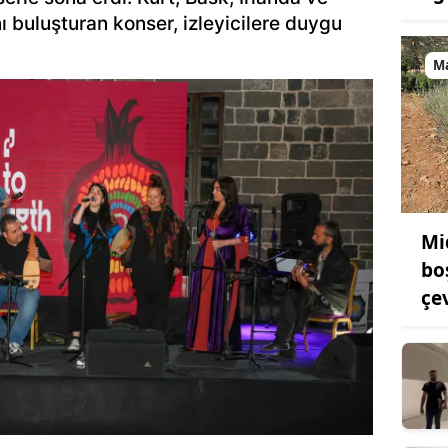
nı buluşturan konser, izleyicilere duygu
M
Mi
bo
çe