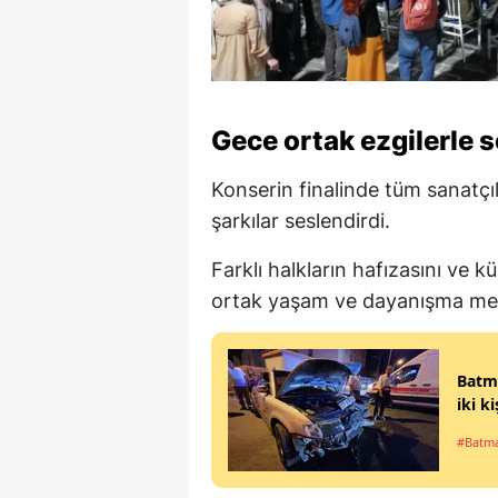
Gece ortak ezgilerle s
Konserin finalinde tüm sanatçıl
şarkılar seslendirdi.
Farklı halkların hafızasını ve kü
ortak yaşam ve dayanışma mes
Batma
iki k
#Batm