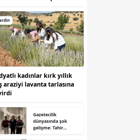
Bilecik
Bingöl
ardin
Bitlis
Bolu
Burdur
Bursa
dyatlı kadınlar kırk yıllık
ş araziyi lavanta tarlasına
Çanakkale
virdi
Çankırı
Çorum
Gazetecilik
dünyasında şok
Denizli
gelişme: Tahir
Sarıkaya cezaevine
Diyarbakır