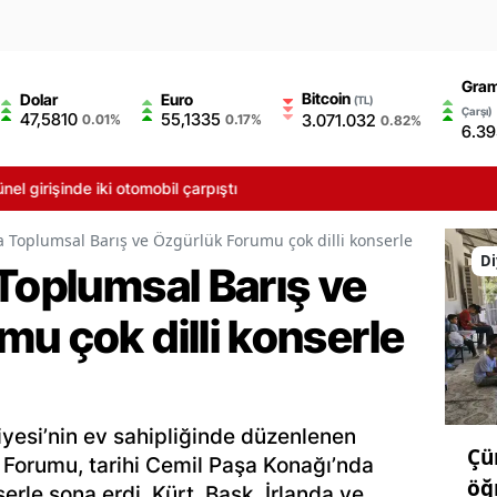
Gram
Bitcoin
Dolar
Euro
(TL)
Çarşı)
47,5810
55,1335
3.071.032
0.01%
0.17%
0.82%
6.39
 girişinde iki otomobil çarpıştı
a Toplumsal Barış ve Özgürlük Forumu çok dilli konserle sona erdi
Di
Toplumsal Barış ve
u çok dilli konserle
yesi’nin ev sahipliğinde düzenlenen
Çü
 Forumu, tarihi Cemil Paşa Konağı’nda
öğ
serle sona erdi. Kürt, Bask, İrlanda ve