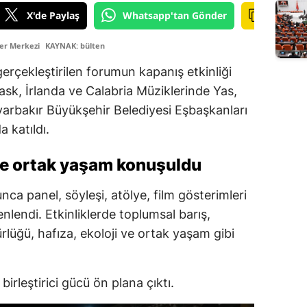
X'de Paylaş
Whatsapp'tan Gönder
er Merkezi
KAYNAK: bülten
gerçekleştirilen forumun kapanış etkinliği
Bask, İrlanda ve Calabria Müziklerinde Yas,
arbakır Büyükşehir Belediyesi Eşbaşkanları
 katıldı.
ve ortak yaşam konuşuldu
 panel, söyleşi, atölye, film gösterimleri
enlendi. Etkinliklerde toplumsal barış,
üğü, hafıza, ekoloji ve ortak yaşam gibi
irleştirici gücü ön plana çıktı.