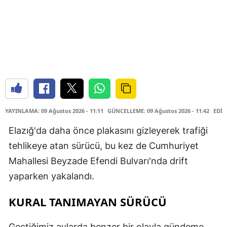
YAYINLAMA: 09 Ağustos 2026 - 11:11
GÜNCELLEME: 09 Ağustos 2026 - 11:42
EDİT
Elazığ'da daha önce plakasını gizleyerek trafiği
tehlikeye atan sürücü, bu kez de Cumhuriyet
Mahallesi Beyzade Efendi Bulvarı'nda drift
yaparken yakalandı.
KURAL TANIMAYAN SÜRÜCÜ
Geçtiğimiz aylarda benzer bir olayla gündeme