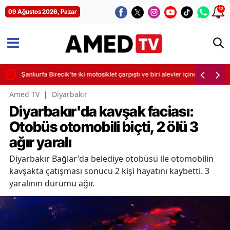
12
09 Ağustos 2026, Pazar
dı
Şanlıurfa Birecik'te iki motosiklet çarpıştı ve biri alevler içinde kaldı
Amed TV
|
Diyarbakır
Diyarbakır'da kavşak faciası:
Otobüs otomobili biçti, 2 ölü 3
ağır yaralı
Diyarbakır Bağlar'da belediye otobüsü ile otomobilin
kavşakta çatışması sonucu 2 kişi hayatını kaybetti. 3
yaralının durumu ağır.