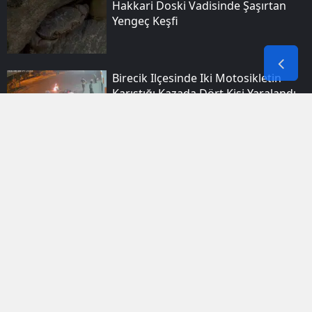
Hakkari Doski Vadisinde Şaşırtan
Yengeç Keşfi
Birecik Ilçesinde Iki Motosikletin
Karıştığı Kazada Dört Kişi Yaralandı
Van Gölü Su Sporları Festivali Renkli
Anlara Sahne Oldu
Sason Girişindeki Trafik Kazasında
Araçlardan Biri Yola Açılan Çukura
Girdi
Elazığ Sokaklarında Tehlikeli Şov
Amatör Kameraya Yansıdı