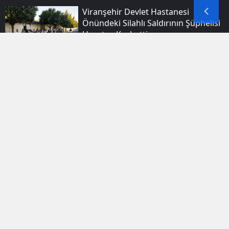
Viranşehir Devlet Hastanesi
Önündeki Silahlı Saldırının Şüphelisi
Hayatını Kaybetti
Gevaş Ilçesindeki Yangın Çevre
Evlere Sıçramadan Kontrol Altına
Alındı
Filistin Için Yola Çıkan Fransız Aktivist
Türkiye Yolunda İslam'ı Seçti
Ağrı'da Yeni Eğitim Dönemi Için
Okullar Mercek Altına Alındı
Avrupa'dan Yola Çıkan Filistin