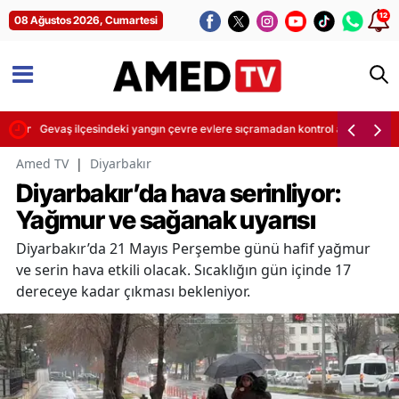
12
08 Ağustos 2026, Cumartesi
ayatını kaybetti
Gevaş ilçesindeki yangın çevre evlere sıçramadan kontrol altına alındı
Amed TV
|
Diyarbakır
Diyarbakır’da hava serinliyor:
Yağmur ve sağanak uyarısı
Diyarbakır’da 21 Mayıs Perşembe günü hafif yağmur
ve serin hava etkili olacak. Sıcaklığın gün içinde 17
dereceye kadar çıkması bekleniyor.