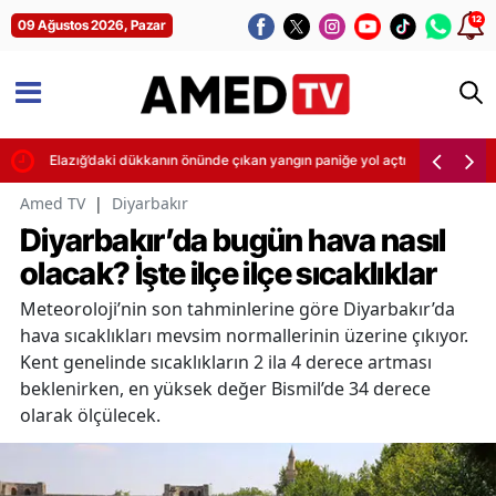
12
09 Ağustos 2026, Pazar
Elazığ’daki dükkanın önünde çıkan yangın paniğe yol açtı
Amed TV
|
Diyarbakır
Diyarbakır’da bugün hava nasıl
olacak? İşte ilçe ilçe sıcaklıklar
Meteoroloji’nin son tahminlerine göre Diyarbakır’da
hava sıcaklıkları mevsim normallerinin üzerine çıkıyor.
Kent genelinde sıcaklıkların 2 ila 4 derece artması
beklenirken, en yüksek değer Bismil’de 34 derece
olarak ölçülecek.