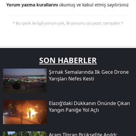
Yorum yazma kurallarını
okumuş ve kabul etmiş sayılırsınız
* Bu içerik ile ilgili yorum yok, ilk yorumu siz yazın, tartışalım *
SON HABERLER
Şırnak Semalarında Ilk Gece Drone
Yarışları Nefes Kesti
Elazığ’daki Dükkanın Önünde Çıkan
Yangın Paniğe Yol Açtı
Aram Tîgran Brüksel’de Anıldı: