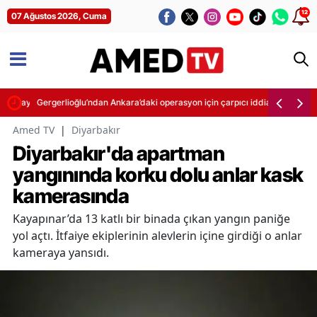
12
07 Ağustos 2026, Cuma
 yasayla atılacak
Gergerlioğlu’ndan Ankara’daki operasyon için çarpıcı iddia: Çocukların 
Amed TV
|
Diyarbakır
Diyarbakır'da apartman
yangınında korku dolu anlar kask
kamerasında
Kayapınar’da 13 katlı bir binada çıkan yangın paniğe
yol açtı. İtfaiye ekiplerinin alevlerin içine girdiği o anlar
kameraya yansıdı.