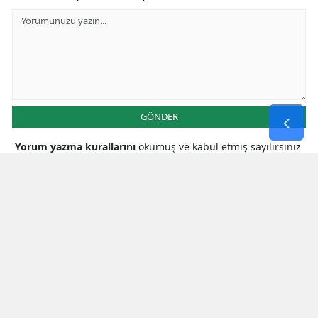
GÖNDER
Yorum yazma kurallarını
okumuş ve kabul etmiş sayılırsınız
* Bu içerik ile ilgili yorum yok, ilk yorumu siz yazın, tartışalım *
SON HABERLER
Gram Altın Bugün Ne Kadar? İşte 7