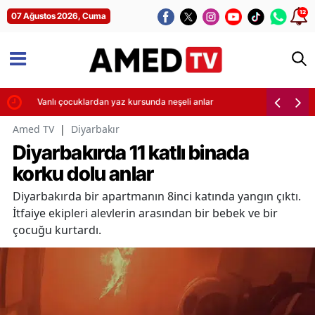
12
07 Ağustos 2026, Cuma
ları
Vanlı çocuklardan yaz kursunda neşeli anlar
Amed TV
|
Diyarbakır
Diyarbakırda 11 katlı binada
korku dolu anlar
Diyarbakırda bir apartmanın 8inci katında yangın çıktı.
İtfaiye ekipleri alevlerin arasından bir bebek ve bir
çocuğu kurtardı.