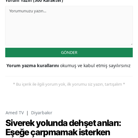
Yorum Yazın (500 Karakter)
GÖNDER
Yorum yazma kurallarını
okumuş ve kabul etmiş sayılırsınız
* Bu içerik ile ilgili yorum yok, ilk yorumu siz yazın, tartışalım *
Amed TV
|
Diyarbakır
Siverek yolunda dehşet anları:
Eşeğe çarpmamak isterken