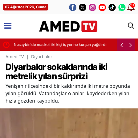
12
07 Ağustos 2026, Cuma
irdi
Nusaybin'de maskeli iki kişi iş yerine kurşun yağdırdı
Amed TV
|
Diyarbakır
Diyarbakır sokaklarında iki
metrelik yılan sürprizi
Yenişehir ilçesindeki bir kaldırımda iki metre boyunda
yılan görüldü. Vatandaşlar o anları kaydederken yılan
hızla gözden kayboldu.