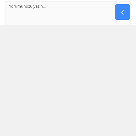
GÖNDER
Yorum yazma kurallarını
okumuş ve kabul etmiş sayılırsınız
* Bu içerik ile ilgili yorum yok, ilk yorumu siz yazın, tartışalım *
SON HABERLER
Şırnak Semalarında Ilk Gece Drone
Yarışları Nefes Kesti