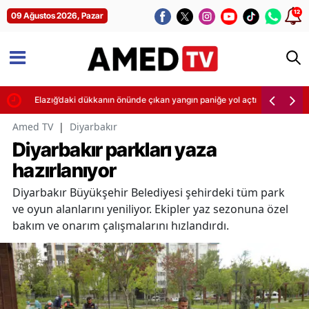
12
09 Ağustos 2026, Pazar
Elazığ’daki dükkanın önünde çıkan yangın paniğe yol açtı
Amed TV
|
Diyarbakır
Diyarbakır parkları yaza
hazırlanıyor
Diyarbakır Büyükşehir Belediyesi şehirdeki tüm park
ve oyun alanlarını yeniliyor. Ekipler yaz sezonuna özel
bakım ve onarım çalışmalarını hızlandırdı.