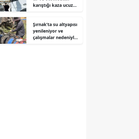
karıştığı kaza ucuz
Edirne
atlatıldı
Elazığ
Şırnak’ta su altyapısı
yenileniyor ve
Erzincan
çalışmalar nedeniyle
kesintiler yaşanıyor
Erzurum
Eskişehir
Gaziantep
Giresun
Gümüşhane
Hakkari
Hatay
Isparta