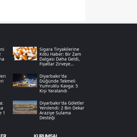
Samsun
Siirt
Sinop
Sivas
ni
Sigara Tiryakilerine
z
Kötü Haber: Bir Zam
na
Dalgası Daha Geldi,
Tekirdağ
Fiyatlar Zirveye
Tırmandı
Tokat
eri
Diyarbakır'da
ri
Düğünde Tekmeli
Trabzon
Yumruklu Kavga: 5
Kişi Yaralandı
Tunceli
a:
Diyarbakır'da Göletler
na
Yenilendi: 2 Bin Dekar
Şanlıurfa
e 1
Araziye Sulama
Desteği
Uşak
Van
LER
KURUMSAL