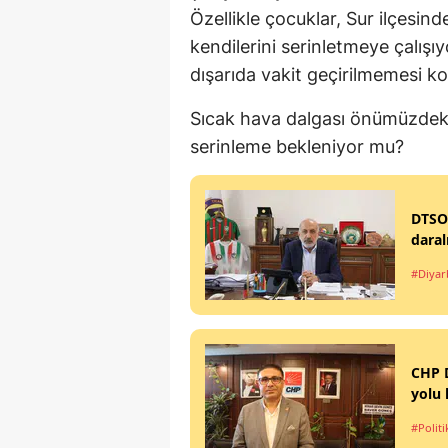
Özellikle çocuklar, Sur ilçesin
kendilerini serinletmeye çalışı
dışarıda vakit geçirilmemesi k
Sıcak hava dalgası önümüzdeki
serinleme bekleniyor mu?
DTSO
daral
#Diyar
CHP D
yolu
#Politi