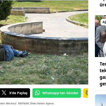
ür
Ağ
Te
tek
ga
ge
X'de Paylaş
Whatsapp'tan Gönder
aber Merkezi
KAYNAK: İhlas Haber Ajansı