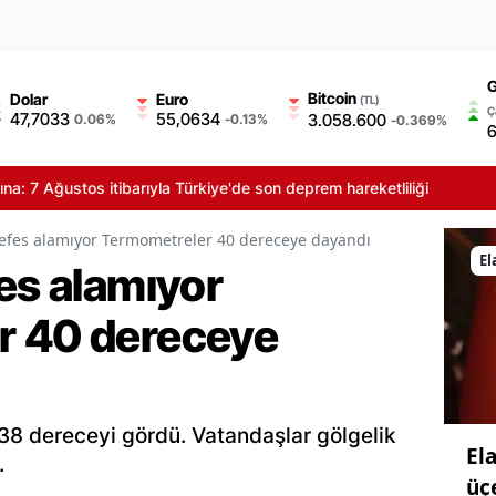
G
Bitcoin
Dolar
Euro
(TL)
Ç
47,7033
55,0634
3.058.600
0.06%
-0.13%
-0.369%
6
ğustos itibarıyla Türkiye'de son deprem hareketliliği
nefes alamıyor Termometreler 40 dereceye dayandı
El
es alamıyor
r 40 dereceye
 38 dereceyi gördü. Vatandaşlar gölgelik
El
.
üç