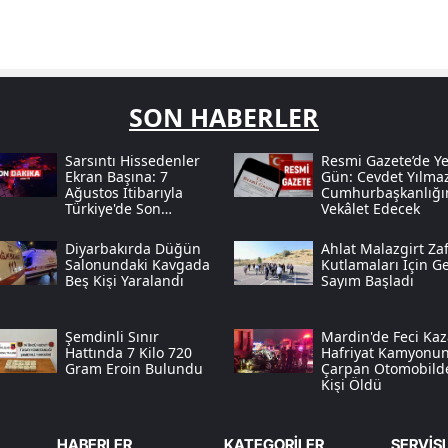
SON HABERLER
Sarsıntı Hissedenler
Resmi Gazete’de Ye
Ekran Başına: 7
Gün: Cevdet Yılma
Ağustos Itibarıyla
Cumhurbaşkanlığı
Türkiye'de Son
Vekâlet Edecek
Deprem Hareketliliği
Diyarbakırda Düğün
Ahlat Malazgirt Zaf
Salonundaki Kavgada
Kutlamaları Için Ge
Beş Kişi Yaralandı
Sayım Başladı
Şemdinli Sınır
Mardin'de Feci Kaz
Hattında 7 Kilo 720
Hafriyat Kamyonu
Gram Eroin Bulundu
Çarpan Otomobild
Kişi Öldü
HABERLER
KATEGORİLER
SERVİS