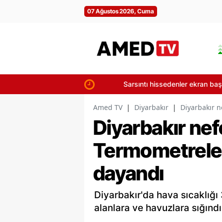
07 Ağustos 2026, Cuma
Sarsıntı hissedenler ekran başına: 7 A
Amed TV
|
Diyarbakır
|
Diyarbakır 
Diyarbakır nef
Termometrele
dayandı
Diyarbakır'da hava sıcaklığı
alanlara ve havuzlara sığındı