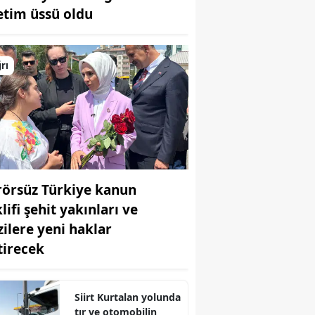
etim üssü oldu
Bilecik
Bingöl
rı
Bitlis
Bolu
Burdur
Bursa
rörsüz Türkiye kanun
Çanakkale
lifi şehit yakınları ve
Çankırı
zilere yeni haklar
Çorum
tirecek
Denizli
Siirt Kurtalan yolunda
Diyarbakır
tır ve otomobilin