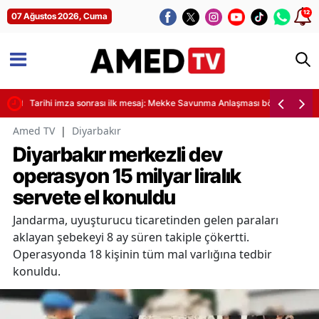
12
07 Ağustos 2026, Cuma
, istifalar 232’yi buldu
Tarihi imza sonrası ilk mesaj: Mekke Savunma Anlaşması bölgesel istikr
Amed TV
|
Diyarbakır
Diyarbakır merkezli dev
operasyon 15 milyar liralık
servete el konuldu
Jandarma, uyuşturucu ticaretinden gelen paraları
aklayan şebekeyi 8 ay süren takiple çökertti.
Operasyonda 18 kişinin tüm mal varlığına tedbir
konuldu.