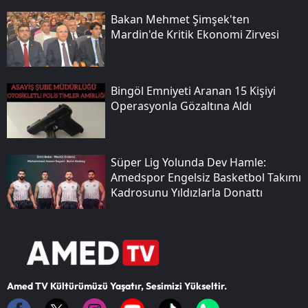
Bakan Mehmet Şimşek'ten
Mardin'de Kritik Ekonomi Zirvesi
Bingöl Emniyeti Aranan 15 Kişiyi
Operasyonla Gözaltına Aldı
Süper Lig Yolunda Dev Hamle:
Amedspor Engelsiz Basketbol Takımı
Kadrosunu Yıldızlarla Donattı
Amed TV Kültürümüzü Yaşatır, Sesimizi Yükseltir.