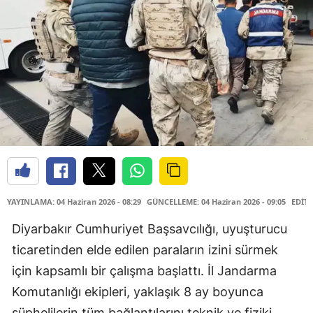
YAYINLAMA: 04 Haziran 2026 - 08:29
GÜNCELLEME: 04 Haziran 2026 - 09:05
EDİTÖ
Diyarbakır Cumhuriyet Başsavcılığı, uyuşturucu
ticaretinden elde edilen paraların izini sürmek
için kapsamlı bir çalışma başlattı. İl Jandarma
Komutanlığı ekipleri, yaklaşık 8 ay boyunca
şüphelilerin tüm bağlantılarını teknik ve fiziki