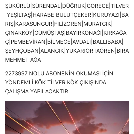
ŞÜKÜRLÜ|SÜRENDAL|DÜĞRÜK|GÖRECE|TİLVER
|YEŞİLTAŞ|HARABE|BULUTÇEKER|KURUYAZI|BA
RIŞ|KARASUNGUR|FİLİZÖREN|MURATCIK|
ÇINARKÖY|GÜMÜŞTAŞ|BAYIRKONAĞI|KIRKAĞA
Ç|PEMBEVİRAN|BİLMECE|AVDALI|BALLIBABA|
ŞEYHÇOBAN|ALANCIK|YUKARIORTAÖREN|BİRA
MEHMET AĞA
2273997 NOLU ABONENİN OKUMASI İÇİN
YÖNDEMLİ KÖK TİLVER KÖK ÇIKIŞINDA
ÇALIŞMA YAPILACAKTIR