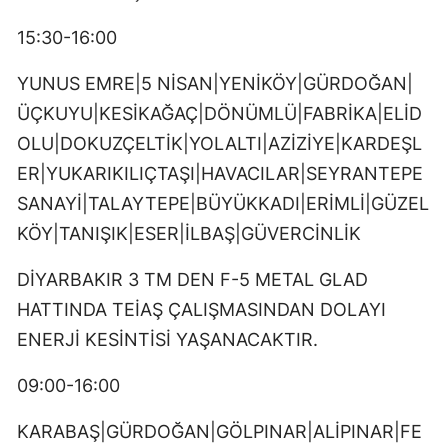
15:30-16:00
YUNUS EMRE|5 NİSAN|YENİKÖY|GÜRDOĞAN|
ÜÇKUYU|KESİKAĞAÇ|DÖNÜMLÜ|FABRİKA|ELİD
OLU|DOKUZÇELTİK|YOLALTI|AZİZİYE|KARDEŞL
ER|YUKARIKILIÇTAŞI|HAVACILAR|SEYRANTEPE
SANAYİ|TALAYTEPE|BÜYÜKKADI|ERİMLİ|GÜZEL
KÖY|TANIŞIK|ESER|İLBAŞ|GÜVERCİNLİK
DİYARBAKIR 3 TM DEN F-5 METAL GLAD
HATTINDA TEİAŞ ÇALIŞMASINDAN DOLAYI
ENERJİ KESİNTİSİ YAŞANACAKTIR.
09:00-16:00
KARABAŞ|GÜRDOĞAN|GÖLPINAR|ALİPINAR|FE