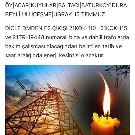
ÖY|ACAR|KUYULAR|BALTACI|BATURKÖY|DURA
BEYLİ|ULUÇEŞME|UĞRAK|15 TEMMUZ
DİCLE DMDEN F2 ÇIKIŞI 21KOK-110 , 21KOK-115
ve 21TR-19448 numaralı bina ve dahili trafolarda
bakım çalışması olacağından belirtilen tarih ve
saat aralığında enerji kesintisi olacaktır.