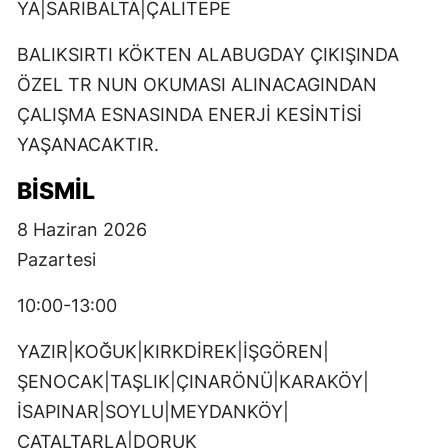
YA|SARIBALTA|ÇALITEPE
BALIKSIRTI KÖKTEN ALABUGDAY ÇIKIŞINDA
ÖZEL TR NUN OKUMASI ALINACAGINDAN
ÇALIŞMA ESNASINDA ENERJİ KESİNTİSİ
YAŞANACAKTIR.
BİSMİL
8 Haziran 2026
Pazartesi
10:00-13:00
YAZIR|KOĞUK|KIRKDİREK|İŞGÖREN|
ŞENOCAK|TAŞLIK|ÇINARÖNÜ|KARAKÖY|
İSAPINAR|SOYLU|MEYDANKÖY|
ÇATALTARLA|DORUK