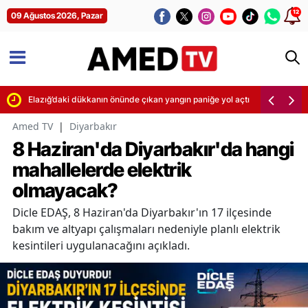
12
09 Ağustos 2026, Pazar
Elazığ’daki dükkanın önünde çıkan yangın paniğe yol açtı
Amed TV
|
Diyarbakır
8 Haziran'da Diyarbakır'da hangi
mahallelerde elektrik
olmayacak?
Dicle EDAŞ, 8 Haziran'da Diyarbakır'ın 17 ilçesinde
bakım ve altyapı çalışmaları nedeniyle planlı elektrik
kesintileri uygulanacağını açıkladı.