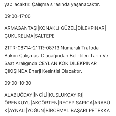
yapılacaktır. Çalışma sırasında yaşanacaktır.
09:00-17:00
ARMAĞANTAŞI|KONAKLI|GÜZEL|DİLEKPINAR|
ÇUKURELMA|SALTEPE
21TR-08714-21TR-08713 Numaralı Trafoda
Bakım Çalışması Olacağından Belirtilen Tarih Ve
Saat Aralığında CEYLAN KÖK DİLEKPINAR
ÇIKIŞINDA Enerji Kesintisi Olacaktır.
09:00-10:30
ALABUĞDAY|İNCİLİ|KUŞLUKÇAYIRI|
ÖRENKUYU|AKÇÖRTEN|RECEP|SARICA|ARABÜ
K|AYNALI|YOĞUN|BİRCEMAL|BAŞARI|PETEKKA