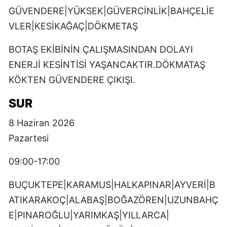
GÜVENDERE|YÜKSEK|GÜVERCİNLİK|BAHÇELİE
VLER|KESİKAĞAÇ|DÖKMETAŞ
BOTAŞ EKİBİNİN ÇALIŞMASINDAN DOLAYI
ENERJİ KESİNTİSİ YAŞANCAKTIR.DÖKMATAŞ
KÖKTEN GÜVENDERE ÇIKIŞI.
SUR
8 Haziran 2026
Pazartesi
09:00-17:00
BUÇUKTEPE|KARAMUS|HALKAPINAR|AYVERİ|B
ATIKARAKOÇ|ALABAŞ|BOĞAZÖREN|UZUNBAHÇ
E|PINAROĞLU|YARIMKAŞ|YILLARCA|