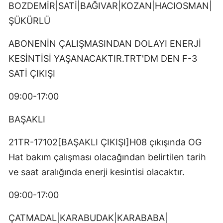
BOZDEMİR|SATİ|BAĞIVAR|KOZAN|HACIOSMAN|
ŞÜKÜRLÜ
ABONENİN ÇALIŞMASINDAN DOLAYI ENERJİ
KESİNTİSİ YAŞANACAKTIR.TRT'DM DEN F-3
SATİ ÇIKIŞI
09:00-17:00
BAŞAKLI
21TR-17102[BAŞAKLI ÇIKIŞI]H08 çıkışında OG
Hat bakım çalışması olacağından belirtilen tarih
ve saat aralığında enerji kesintisi olacaktır.
09:00-17:00
ÇATMADAL|KARABUDAK|KARABABA|