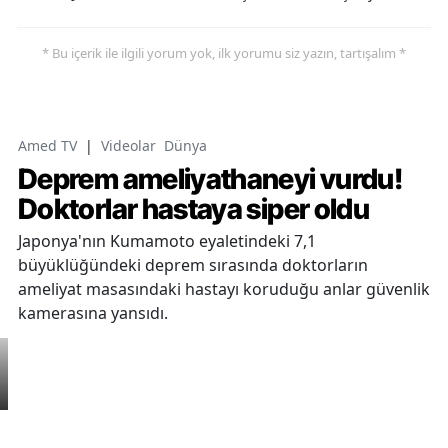
* Bu içerik ile ilgili yorum yok, ilk yorumu siz yazın, tartışalım *
Amed TV
|
Videolar
Dünya
Deprem ameliyathaneyi vurdu!
Doktorlar hastaya siper oldu
Japonya'nın Kumamoto eyaletindeki 7,1
büyüklüğündeki deprem sırasında doktorların
ameliyat masasındaki hastayı koruduğu anlar güvenlik
kamerasına yansıdı.