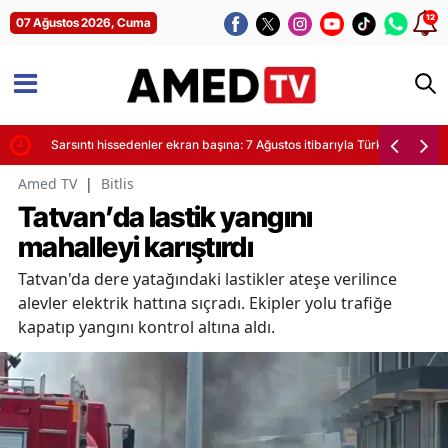
12
07 Ağustos 2026, Cuma
yor
Sarsıntı hissedenler ekran başına: 7 Ağustos itibarıyla Türkiye'de son de
Amed TV
|
Bitlis
Tatvan’da lastik yangını
mahalleyi karıştırdı
Tatvan'da dere yatağındaki lastikler ateşe verilince
alevler elektrik hattına sıçradı. Ekipler yolu trafiğe
kapatıp yangını kontrol altına aldı.