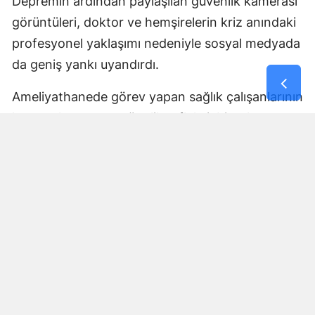
Depremin ardından paylaşılan güvenlik kamerası
görüntüleri, doktor ve hemşirelerin kriz anındaki
profesyonel yaklaşımı nedeniyle sosyal medyada
da geniş yankı uyandırdı.
Ameliyathanede görev yapan sağlık çalışanlarının
hastayı korumaya yönelik refleksi, birçok
kullanıcı tarafından fedakârlık ve meslek
sorumluluğunun dikkat çekici bir örneği olarak
değerlendirildi.
Yorumlar
İsim*
Yorum Yazın (500 Karakter)