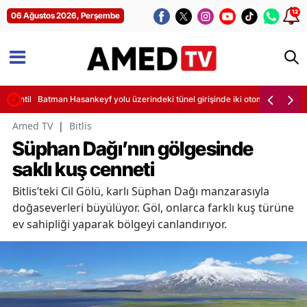
12
06 Ağustos 2026, Perşembe
sintileri başladı
Batman Hasankeyf yolu üzerindeki tünel girişinde iki otomobil çarpıştı
Amed TV
|
Bitlis
Süphan Dağı’nın gölgesinde
saklı kuş cenneti
Bitlis’teki Cil Gölü, karlı Süphan Dağı manzarasıyla
doğaseverleri büyülüyor. Göl, onlarca farklı kuş türüne
ev sahipliği yaparak bölgeyi canlandırıyor.