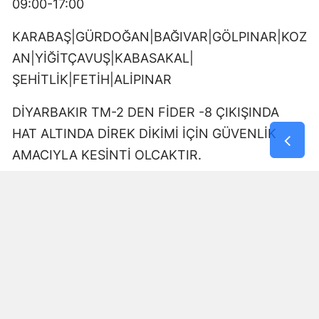
09:00-17:00
KARABAŞ|GÜRDOĞAN|BAĞIVAR|GÖLPINAR|KOZ
AN|YİĞİTÇAVUŞ|KABASAKAL|
ŞEHİTLİK|FETİH|ALİPINAR
DİYARBAKIR TM-2 DEN FİDER -8 ÇIKIŞINDA
HAT ALTINDA DİREK DİKİMİ İÇİN GÜVENLİK
AMACIYLA KESİNTİ OLCAKTIR.
10:00-11:30
AZİZİYE|YOLALTI|ÜÇKUYU|DOKUZÇELTİK
üçkuyu toki kökten fidanlık çıkışında kesici ekibi
çalışması olacak.
09:00-17:00