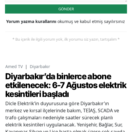
GÖNDER
Yorum yazma kurallarını
okumuş ve kabul etmiş sayılırsınız
* Bu içerik ile ilgili yorum yok, ilk yorumu siz yazın, tartışalım *
Amed TV
|
Diyarbakır
Diyarbakır’da binlerce abone
etkilenecek: 6-7 Ağustos elektrik
kesintileri başladı
Dicle Elektrik’in duyurusuna göre Diyarbakır’ın
merkez ve kırsal ilçelerinde bakım, TEİAŞ, SCADA ve
trafo çalışmaları nedeniyle saatler sürecek planlı
elektrik kesintileri uygulanacak. Yenişehir, Bağlar, Sur,
Kayapınar, Silvan ve Lice başta olmak üzere çok sayıda