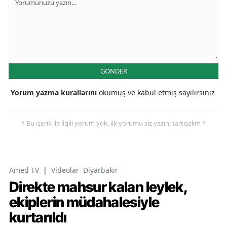
GÖNDER
Yorum yazma kurallarını
okumuş ve kabul etmiş sayılırsınız
* Bu içerik ile ilgili yorum yok, ilk yorumu siz yazın, tartışalım *
Amed TV
|
Videolar
Diyarbakır
Direkte mahsur kalan leylek,
ekiplerin müdahalesiyle
kurtarıldı