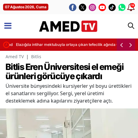
12
07 Ağustos 2026, Cuma
guladı
Elazığda intihar mektubuyla ortaya çıkan tefecilik ağında 6 tutuklama
Amed TV
|
Bitlis
Bitlis Eren Üniversitesi el emeği
ürünleri görücüye çıkardı
Üniversite bünyesindeki kursiyerler yıl boyu ürettikleri
el sanatlarını sergiliyor. Sergi, yerel üretimi
desteklemek adına kapılarını ziyaretçilere açtı.