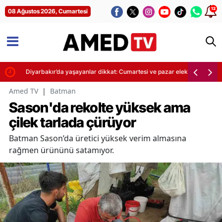
12
08 Ağustos 2026, Cumartesi
Diyarbakır’da yaşayanlar dikkat: Cumartesi ve pazar elektrikler kesilec
Amed TV
|
Batman
Sason'da rekolte yüksek ama
çilek tarlada çürüyor
Batman Sason’da üretici yüksek verim almasına
rağmen ürününü satamıyor.