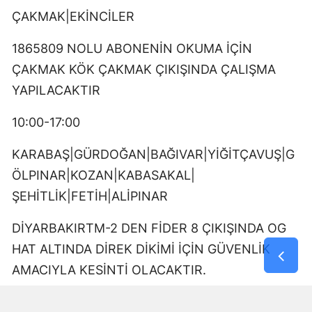
ÇAKMAK|EKİNCİLER
1865809 NOLU ABONENİN OKUMA İÇİN
ÇAKMAK KÖK ÇAKMAK ÇIKIŞINDA ÇALIŞMA
YAPILACAKTIR
10:00-17:00
KARABAŞ|GÜRDOĞAN|BAĞIVAR|YİĞİTÇAVUŞ|G
ÖLPINAR|KOZAN|KABASAKAL|
ŞEHİTLİK|FETİH|ALİPINAR
DİYARBAKIRTM-2 DEN FİDER 8 ÇIKIŞINDA OG
HAT ALTINDA DİREK DİKİMİ İÇİN GÜVENLİK
AMACIYLA KESİNTİ OLACAKTIR.
09:00-17:00