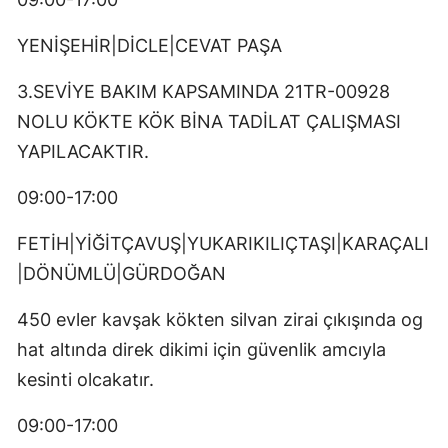
YENİŞEHİR|DİCLE|CEVAT PAŞA
3.SEVİYE BAKIM KAPSAMINDA 21TR-00928
NOLU KÖKTE KÖK BİNA TADİLAT ÇALIŞMASI
YAPILACAKTIR.
09:00-17:00
FETİH|YİĞİTÇAVUŞ|YUKARIKILIÇTAŞI|KARAÇALI
|DÖNÜMLÜ|GÜRDOĞAN
450 evler kavşak kökten silvan zirai çıkışında og
hat altında direk dikimi için güvenlik amcıyla
kesinti olcakatır.
09:00-17:00