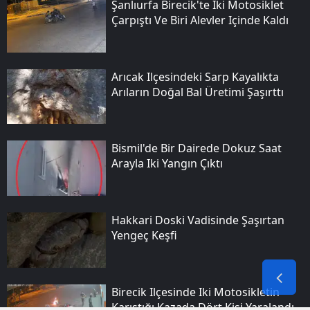
Şanlıurfa Birecik'te Iki Motosiklet
Çarpıştı Ve Biri Alevler Içinde Kaldı
Arıcak Ilçesindeki Sarp Kayalıkta
Arıların Doğal Bal Üretimi Şaşırttı
Bismil'de Bir Dairede Dokuz Saat
Arayla Iki Yangın Çıktı
Hakkari Doski Vadisinde Şaşırtan
Yengeç Keşfi
Birecik Ilçesinde Iki Motosikletin
Karıştığı Kazada Dört Kişi Yaralandı