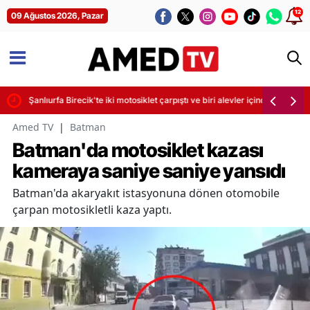
12
09 Ağustos 2026, Pazar
dı
Şanlıurfa Birecik'te iki motosiklet çarpıştı ve biri alevler içinde kaldı
Amed TV
|
Batman
Batman'da motosiklet kazası
kameraya saniye saniye yansıdı
Batman'da akaryakıt istasyonuna dönen otomobile
çarpan motosikletli kaza yaptı.