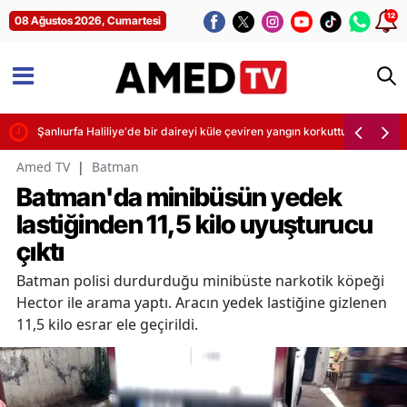
12
08 Ağustos 2026, Cumartesi
Şanlıurfa Haliliye'de bir daireyi küle çeviren yangın korkuttu
Amed TV
|
Batman
Batman'da minibüsün yedek
lastiğinden 11,5 kilo uyuşturucu
çıktı
Batman polisi durdurduğu minibüste narkotik köpeği
Hector ile arama yaptı. Aracın yedek lastiğine gizlenen
11,5 kilo esrar ele geçirildi.