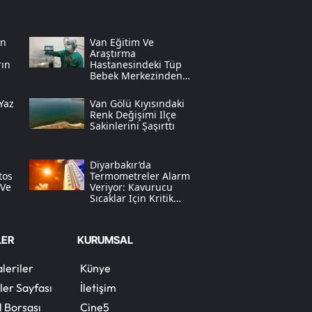
Samsun
in
Van Eğitim Ve
Siirt
Araştırma
rın
Hastanesindeki Tüp
Bebek Merkezinden
Sinop
Müjdeli Haber Geldi
Yaz
Van Gölü Kıyısındaki
Sivas
Renk Değişimi Ilçe
Sakinlerini Şaşırttı
Tekirdağ
Diyarbakır’da
Tokat
tos
Termometreler Alarm
 Ve
Veriyor: Kavurucu
Trabzon
Sıcaklar Için Kritik
Saat Uyarısı
Tunceli
LER
KURUMSAL
Şanlıurfa
leriler
Künye
Uşak
ler Sayfası
İletişim
l Borsası
Cine5
Van