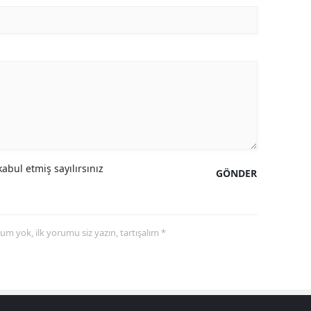
abul etmiş sayılırsınız
GÖNDER
yorum yok, ilk yorumu siz yazın, tartışalım *