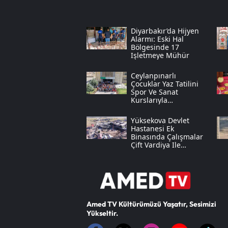
Diyarbakır’da Hijyen
Alarmı: Eski Hal
Bölgesinde 17
Işletmeye Mühür
Ceylanpınarlı
Çocuklar Yaz Tatilini
Spor Ve Sanat
Kurslarıyla
Değerlendiriyor
Yüksekova Devlet
Hastanesi Ek
Binasında Çalışmalar
Çift Vardiya Ile
Sürüyor
Amed TV Kültürümüzü Yaşatır, Sesimizi
Yükseltir.