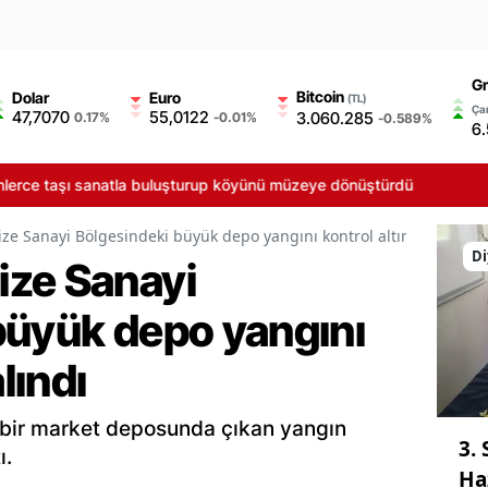
Gr
Bitcoin
Dolar
Euro
(TL)
Çar
47,7070
55,0122
3.060.285
0.17%
-0.01%
-0.589%
6
 sanatla buluşturup köyünü müzeye dönüştürdü
e Sanayi Bölgesindeki büyük depo yangını kontrol altına alındı
Di
ze Sanayi
büyük depo yangını
lındı
 bir market deposunda çıkan yangın
3.
ı.
Ha