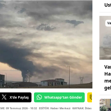
Us
V
Va
Ha
me
ge
X'de Paylaş
Whatsapp'tan Gönder
E: 09 Temmuz 2026 - 10:32
EDİTÖR: Haber Merkezi
KAYNAK: İhlas Haber Ajansı