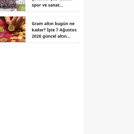
spor ve sanat
Edirne
kurslarıyla
değerlendiriyor
Elazığ
Gram altın bugün ne
kadar? İşte 7 Ağustos
Erzincan
2026 güncel altın
fiyatları
Erzurum
Eskişehir
Gaziantep
Giresun
Gümüşhane
Hakkari
Hatay
Isparta