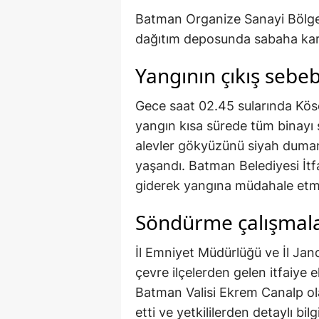
Batman Organize Sanayi Bölges
dağıtım deposunda sabaha karşı
Yangının çıkış sebeb
Gece saat 02.45 sularında Kös
yangın kısa sürede tüm binayı 
alevler gökyüzünü siyah duman
yaşandı. Batman Belediyesi İtf
giderek yangına müdahale etm
Söndürme çalışmala
İl Emniyet Müdürlüğü ve İl Jan
çevre ilçelerden gelen itfaiye 
Batman Valisi Ekrem Canalp ola
etti ve yetkililerden detaylı bi