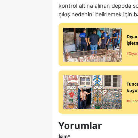
kontrol altına alınan depoda s
çıkış nedenini belirlemek için 
Diyar
işle
#Diyar
Tunce
köyü
#Tunce
Yorumlar
İsim*