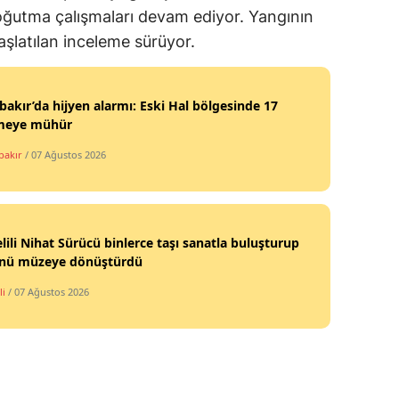
oğutma çalışmaları devam ediyor. Yangının
başlatılan inceleme sürüyor.
bakır’da hijyen alarmı: Eski Hal bölgesinde 17
tmeye mühür
bakır
/ 07 Ağustos 2026
lili Nihat Sürücü binlerce taşı sanatla buluşturup
nü müzeye dönüştürdü
li
/ 07 Ağustos 2026