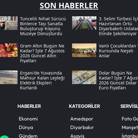
SON HABERLER
Tuncelili Nihat Sürücü
3. Selim Türbesi İç
Binlerce Taşı Sanatla
Hazırlanan Örtü
Buluşturup Köyünü
Diyarbakırlı Ustala
Müzeye Dönüştürdü
Elinde Şekilleniyor
Gram Altın Bugün Ne
Vanlı Çocuklardan 
Kadar? İşte 7 Ağustos
Kursunda Neşeli
2026 Güncel Altın
Anlar
Fiyatları
Ergani'de Yuvasında
Dolar Bugün Ne
Mahsur Kalan Leyleği
Kadar? İşte 7 Ağus
Elektrik Ekipleri
2026 Güncel Dolar
Kurtardı
Euro Fiyatları
HABERLER
KATEGORİLER
SERVİS
Ekonomi
Amedspor
Foto Ga
Dünya
Diyarbakır
Manşet
Gündem
Asayiş
İstanbu