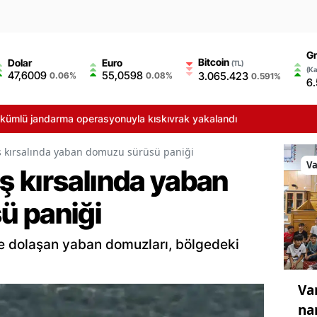
Gr
Bitcoin
Dolar
Euro
(TL)
(Ka
47,6009
55,0598
3.065.423
0.06%
0.08%
0.591%
6
jandarma operasyonuyla kıskıvrak yakalandı
 kırsalında yaban domuzu sürüsü paniği
V
 kırsalında yaban
ü paniği
de dolaşan yaban domuzları, bölgedeki
Va
na