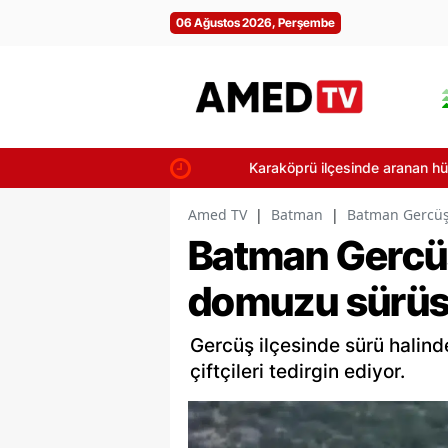
06 Ağustos 2026, Perşembe
Karaköprü ilçesinde aranan hükümlü 
Amed TV
|
Batman
|
Batman Gercüş
Batman Gercüş
domuzu sürüs
Gercüş ilçesinde sürü halin
çiftçileri tedirgin ediyor.