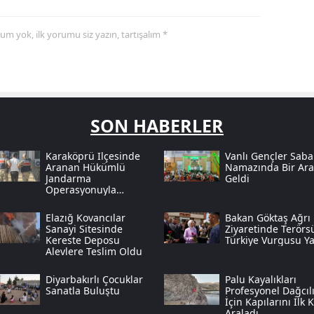
yorum yok, ilk yorumu siz yazın, tartışalım *
SON HABERLER
Karaköprü Ilçesinde
Vanlı Gençler Sab
Aranan Hükümlü
Namazında Bir Ara
Jandarma
Geldi
Operasyonuyla
Kıskıvrak Yakalandı
Elazığ Kovancılar
Bakan Göktaş Ağrı
Sanayi Sitesinde
Ziyaretinde Terörs
Kereste Deposu
Türkiye Vurgusu Ya
Alevlere Teslim Oldu
Diyarbakırlı Çocuklar
Palu Kayalıkları
Sanatla Buluştu
Profesyonel Dağcıl
İçin Kapılarını İlk 
Araladı