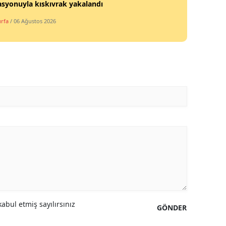
syonuyla kıskıvrak yakalandı
urfa
/ 06 Ağustos 2026
abul etmiş sayılırsınız
GÖNDER