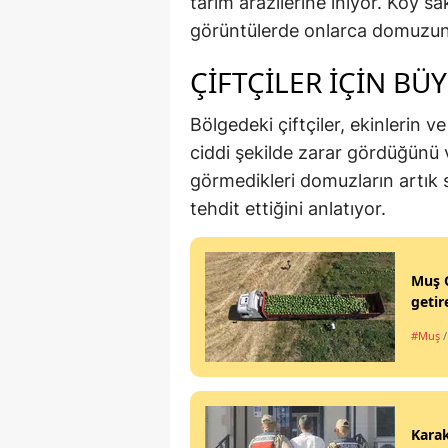
tarım arazilerine iniyor. Köy sa
görüntülerde onlarca domuzun a
ÇİFTÇİLER İÇİN BÜ
Bölgedeki çiftçiler, ekinlerin
ciddi şekilde zarar gördüğünü v
görmedikleri domuzların artık 
tehdit ettiğini anlatıyor.
Muş O
getir
#Muş
Kara