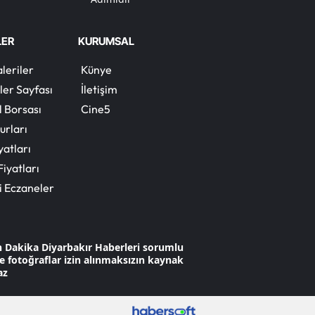
Yalova
LER
KURUMSAL
Karabük
leriler
Künye
Kilis
ler Sayfası
İletişim
l Borsası
Cine5
Osmaniye
urları
Düzce
yatları
Fiyatları
i Eczaneler
n Dakika Diyarbakır Haberleri sorumlu
 ve fotoğraflar izin alınmaksızın kaynak
az