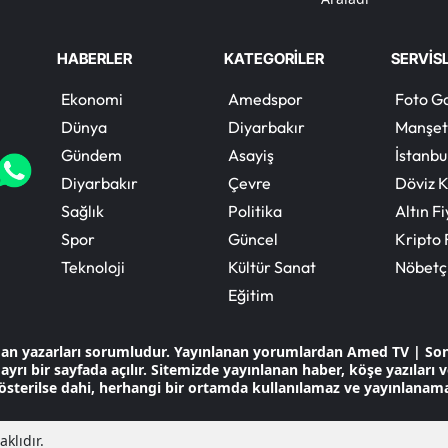
HABERLER
KATEGORİLER
SERVİS
Ekonomi
Amedspor
Foto Ga
Dünya
Diyarbakır
Manşet
Gündem
Asayiş
İstanbu
Diyarbakır
Çevre
Döviz K
Sağlık
Politika
Altın Fi
Spor
Güncel
Kripto 
Teknoloji
Kültür Sanat
Nöbetç
Eğitim
dan yazarları sorumludur. Yayınlanan yorumlardan Amed TV | So
ayrı bir sayfada açılır. Sitemizde yayınlanan haber, köşe yazıları
österilse dahi, herhangi bir ortamda kullanılamaz ve yayınlanam
klıdır.