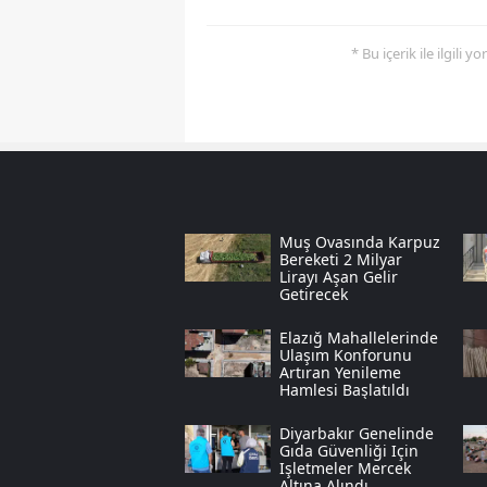
* Bu içerik ile ilgili 
Muş Ovasında Karpuz
Bereketi 2 Milyar
Lirayı Aşan Gelir
Getirecek
Elazığ Mahallelerinde
Ulaşım Konforunu
Artıran Yenileme
Hamlesi Başlatıldı
Diyarbakır Genelinde
Gıda Güvenliği Için
Işletmeler Mercek
Altına Alındı