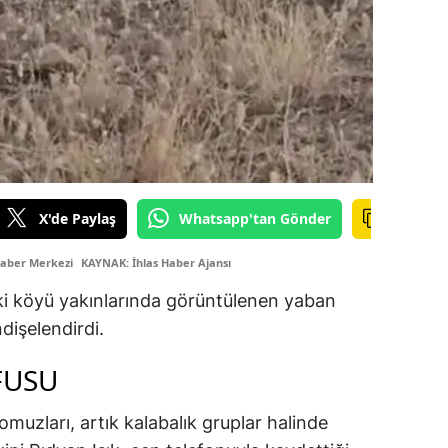
X'de Paylaş
Whatsapp'tan Gönder
Haber Merkezi
KAYNAK: İhlas Haber Ajansı
ki köyü yakınlarında görüntülenen yaban
dişelendirdi.
FUSU
muzları, artık kalabalık gruplar halinde