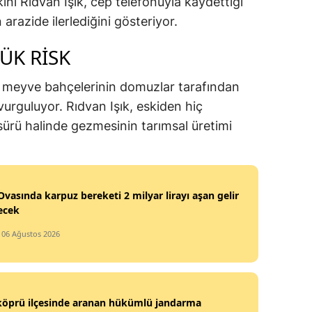
kini Rıdvan Işık, cep telefonuyla kaydettiği
razide ilerlediğini gösteriyor.
YÜK RİSK
 ve meyve bahçelerinin domuzlar tarafından
urguluyor. Rıdvan Işık, eskiden hiç
sürü halinde gezmesinin tarımsal üretimi
vasında karpuz bereketi 2 milyar lirayı aşan gelir
ecek
/ 06 Ağustos 2026
köprü ilçesinde aranan hükümlü jandarma