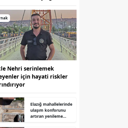
Bilecik
Bingöl
rnak
Bitlis
Bolu
Burdur
Bursa
cle Nehri serinlemek
eyenler için hayati riskler
Çanakkale
rındırıyor
Çankırı
Çorum
Elazığ mahallelerinde
ulaşım konforunu
Denizli
artıran yenileme
hamlesi başlatıldı
Diyarbakır