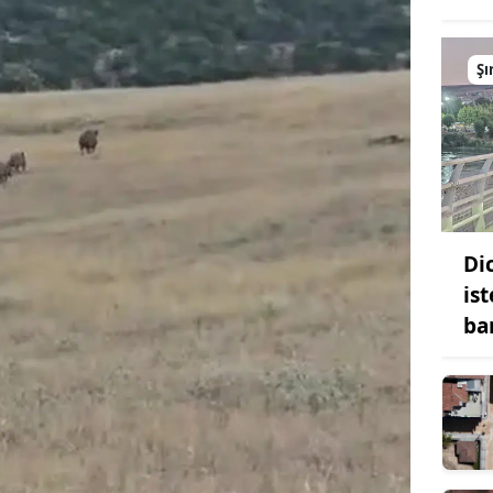
Şı
Di
ist
ba