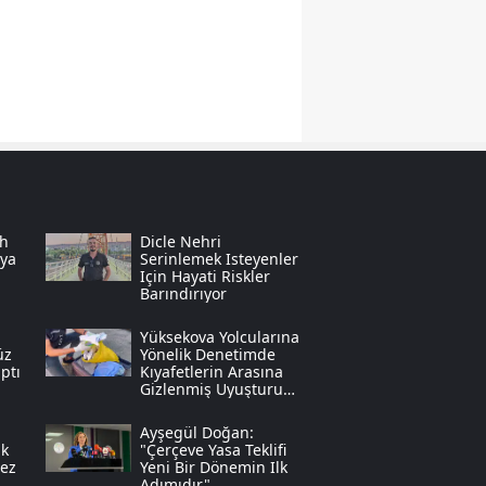
Yozgat
Zonguldak
Aksaray
Bayburt
Karaman
ah
Dicle Nehri
ya
Serinlemek Isteyenler
Kırıkkale
Için Hayati Riskler
Barındırıyor
Batman
Yüksekova Yolcularına
Şırnak
üz
Yönelik Denetimde
ptı
Kıyafetlerin Arasına
Gizlenmiş Uyuşturucu
Bartın
Bulundu
Ayşegül Doğan:
Ardahan
ık
"çerçeve Yasa Teklifi
Kez
Yeni Bir Dönemin Ilk
Iğdır
Adımıdır"