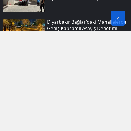
Diyarbakır Bağlar'daki Mahallelerde
Geniş Kapsamlı Asayiş Denetimi
Yapıldı
Aşırı Sıcaklar Kalp Krizi Riskini Ve
Ölüm Oranlarını Artırıyor
Siirt Şirvan’da Iş Makinesi Tamiri
Sırasında Bir Işçi Yaşamını Yitirdi
Mardin Mazıdağı Balpınar
Köyündeki Örtü Yangını Ekiplerin
Müdahalesiyle Söndürüldü