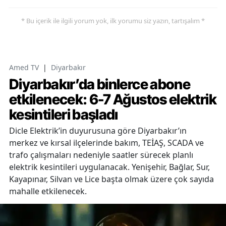
* Bu içerik ile ilgili yorum yok, ilk yorumu siz yazın, tartışalım *
Amed TV
|
Diyarbakır
Diyarbakır’da binlerce abone
etkilenecek: 6-7 Ağustos elektrik
kesintileri başladı
Dicle Elektrik’in duyurusuna göre Diyarbakır’ın
merkez ve kırsal ilçelerinde bakım, TEİAŞ, SCADA ve
trafo çalışmaları nedeniyle saatler sürecek planlı
elektrik kesintileri uygulanacak. Yenişehir, Bağlar, Sur,
Kayapınar, Silvan ve Lice başta olmak üzere çok sayıda
mahalle etkilenecek.