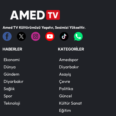
Amed TV Kültürümüzü Yaşatır, Sesimizi Yükseltir.
HABERLER
KATEGORİLER
Ekonomi
Amedspor
Dünya
Diyarbakır
Gündem
Asayiş
Diyarbakır
Çevre
Sağlık
Politika
Spor
Güncel
Teknoloji
Kültür Sanat
Eğitim