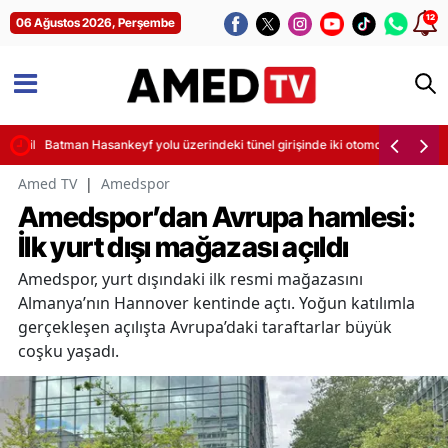
12
06 Ağustos 2026, Perşembe
sintileri başladı
Batman Hasankeyf yolu üzerindeki tünel girişinde iki otomobil çarpıştı
Amed TV
|
Amedspor
Amedspor’dan Avrupa hamlesi:
İlk yurt dışı mağazası açıldı
Amedspor, yurt dışındaki ilk resmi mağazasını
Almanya’nın Hannover kentinde açtı. Yoğun katılımla
gerçekleşen açılışta Avrupa’daki taraftarlar büyük
coşku yaşadı.