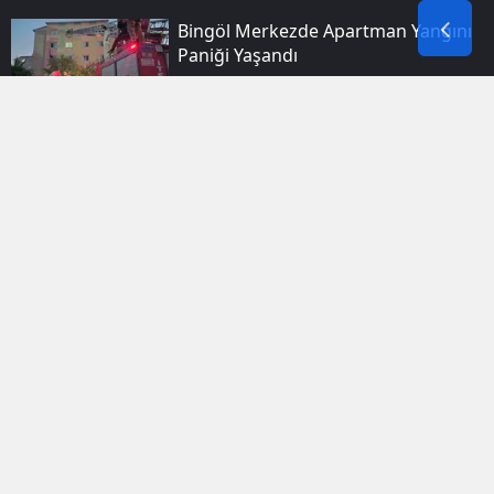
Bingöl Merkezde Apartman Yangını
Paniği Yaşandı
Silopi'de Klima Faciası Sonucu Dört
Yaşındaki Çocuk Yaşamını Yitirdi
Bitlis Düşman Işgalinden
Kurtuluşunun 110. Yılını Büyük Bir
Coşkuyla Kutluyor
Meclis’te Sıcak Saatler: Çerçeve Yasa
Görüşmelerinde Salon Krizi Ve
“öcalan” Tartışması
Muhalefetin Meclis Mesaisi