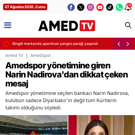
12
07 Ağustos 2026, Cuma
 Şimşek yaptı
Bingöl merkezde apartman yangını paniği yaşandı
Amed TV
|
Amedspor
Amedspor yönetimine giren
Narin Nadirova'dan dikkat çeken
mesaj
Amedspor yönetimine seçilen bankacı Narin Nadirova,
kulübün sadece Diyarbakır'ın değil tüm Kürtlerin
takımı olduğunu söyledi.