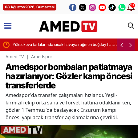
12
08 Ağustos 2026, Cumartesi
dı
Yüksekova tarlalarında sıcak havaya rağmen buğday hasadı zamanı
Amed TV
|
Amedspor
Amedspor bombaları patlatmaya
hazırlanıyor: Gözler kamp öncesi
transferlerde
Amedspor'da transfer çalışmaları hızlandı. Yeşil-
kırmızılı ekip orta saha ve forvet hattına odaklanırken,
gözler 1 Temmuz'da başlayacak Erzurum kampı
öncesi yapılacak transfer açıklamalarına çevrildi.