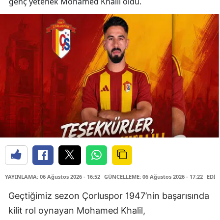
genç yetenek Mohamed Khalil oldu.
YAYINLAMA: 06 Ağustos 2026 - 16:52
GÜNCELLEME: 06 Ağustos 2026 - 17:22
EDİT
Geçtiğimiz sezon Çorluspor 1947’nin başarısında
kilit rol oynayan Mohamed Khalil,