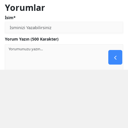
Yorumlar
İsim*
Yorum Yazın (500 Karakter)
GÖNDER
Yorum yazma kurallarını
okumuş ve kabul etmiş sayılırsınız
* Bu içerik ile ilgili yorum yok, ilk yorumu siz yazın, tartışalım *