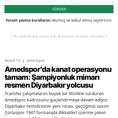
GÖNDER
Yorum yazma kurallarını
okumuş ve kabul etmiş sayılırsınız
* Bu içerik ile ilgili yorum yok, ilk yorumu siz yazın, tartışalım *
Amed TV
|
Amedspor
Amedspor’da kanat operasyonu
tamam: Şampiyonluk mimarı
resmen Diyarbakır yolcusu
Transfer çalışmalarını büyük bir titizlikle sürdüren
Amedspor, kadrosunu güçlendirmeye devam ediyor.
Diyarbakır temsilcisinin yeni rotası, geçtiğimiz sezon
Çorluspor 1947 formasıyla dikkatleri üzerine çeken