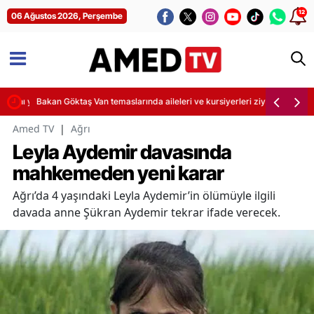
12
06 Ağustos 2026, Perşembe
ını yitirdi
Bakan Göktaş Van temaslarında aileleri ve kursiyerleri ziyaret etti
Amed TV
|
Ağrı
Leyla Aydemir davasında
mahkemeden yeni karar
Ağrı’da 4 yaşındaki Leyla Aydemir’in ölümüyle ilgili
davada anne Şükran Aydemir tekrar ifade verecek.